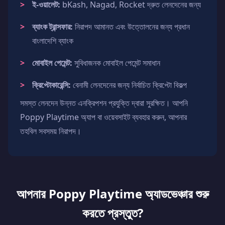
ই-ওয়ালেট:
bKash, Nagad, Rocket দ্রুত লেনদেনের জন্য
ব্যাংক ট্রান্সফার:
নিরাপদ আমানত এবং উত্তোলনের জন্য প্রধান
বাংলাদেশি ব্যাংক
মোবাইল পেমেন্ট:
সুবিধাজনক মোবাইল পেমেন্ট সমাধান
ক্রিপ্টোকারেন্সি:
বেনামী লেনদেনের জন্য নির্বাচিত ক্রিপ্টো বিকল্প
সমস্ত লেনদেন উন্নত এনক্রিপশন প্রযুক্তি দ্বারা সুরক্ষিত। আপনি
Poppy Playtime অ্যাপ বা ওয়েবসাইট ব্যবহার করুন, আপনার
তহবিল সবসময় নিরাপদ।
আপনার Poppy Playtime অ্যাডভেঞ্চার শুরু
করতে প্রস্তুত?