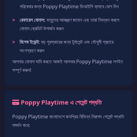
পরিষেবার জন্য Poppy Playtime ভিআইপি ক্লাবে যোগ দিন
রেফারেল বোনাস:
বন্ধুদের আমন্ত্রণ জানান এবং তারা নিবন্ধন করলে
বোনাস ক্রেডিট উপার্জন করুন
বিশেষ ইভেন্ট:
বড় পুরস্কারের জন্য টুর্নামেন্ট এবং মৌসুমী প্রচারে
অংশগ্রহণ করুন
আপনার বোনাস দাবি করতে আজই আপনার Poppy Playtime লগইন
সম্পূর্ণ করুন!
Poppy Playtime এ পেমেন্ট পদ্ধতি
Poppy Playtime বাংলাদেশে জনপ্রিয় বিভিন্ন নিরাপদ পেমেন্ট পদ্ধতি
সমর্থন করে: