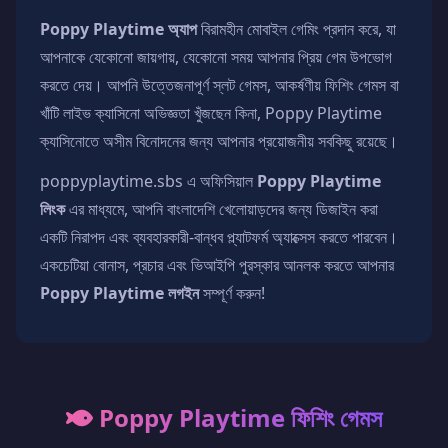
Poppy Playtime অ্যাপ
বিরামহীন মোবাইল গেমিং প্রদান করে, যা
আপনাকে যেকোনো জায়গায়, যেকোনো সময় আপনার প্রিয় গেম উপভোগ
করতে দেয়। আপনি উত্তেজনাপূর্ণ স্লট গেমস, আকর্ষণীয় ফিশিং গেমস বা
খাঁটি লাইভ ক্যাসিনো অভিজ্ঞতা খুঁজছেন কিনা, Poppy Playtime
ক্যাসিনোতে অসীম বিনোদনের জন্য আপনার প্রয়োজনীয় সবকিছু রয়েছে।
poppyplaytime.sbs এ অফিসিয়াল
Poppy Playtime
লিংক
এর মাধ্যমে, আপনি বাংলাদেশি খেলোয়াড়দের জন্য ডিজাইন করা
একটি নিরাপদ এবং ব্যবহারকারী-বান্ধব প্ল্যাটফর্ম অ্যাক্সেস করতে পারবেন।
একচেটিয়া বোনাস, প্রচার এবং ভিআইপি পুরস্কার আনলক করতে আপনার
Poppy Playtime লগইন
সম্পূর্ণ করুন!
Poppy Playtime ফিশিং গেমস