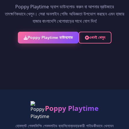
Poppy Playtime অ্যাপ ডাউনলোড করুন বা আপনার ব্রাউজারে
তাৎক্ষণিকভাবে খেলুন। সেরা অনলাইন গেমিং অভিজ্ঞতা উপভোগ করছেন এমন হাজার
হাজার বাংলাদেশি খেলোয়াড়ের সাথে যোগ দিন!
Poppy Playtime ডাউনলোড
এখনই খেলুন
Poppy Playtime
হোম
স্লট গেমস
ফিশিং গেমস
লাইভ ক্যাসিনো
ব্যবহারকারী গাইড
কীভাবে খেলবেন