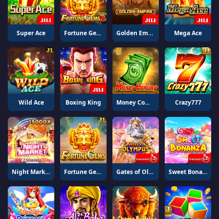
Super Ace
Fortune Gems 2
Golden Empire
Mega Ace
Wild Ace
Boxing King
Money Coming
Crazy777
Night Market
Fortune Gems
Gates of Olympus
Sweet Bonanza