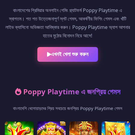
বাংলাদেশের প্রিমিয়ার অনলাইন গেমিং প্ল্যাটফর্ম Poppy Playtime এ
স্বাগতম। শত শত উত্তেজনাপূর্ণ স্লট গেমস, আকর্ষণীয় ফিশিং গেমস এবং খাঁটি
লাইভ ক্যাসিনো অভিজ্ঞতা আবিষ্কার করুন। Poppy Playtime অ্যাপ আপনার
হাতের মুঠোয় বিনোদন নিয়ে আসে!
এখনই খেলা শুরু করুন
Poppy Playtime এ জনপ্রিয় গেমস
বাংলাদেশি খেলোয়াড়দের প্রিয় সবচেয়ে জনপ্রিয় Poppy Playtime গেমস