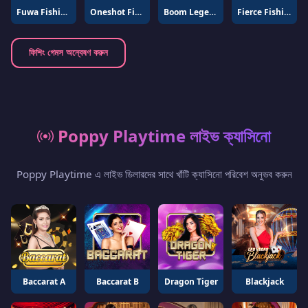
Fuwa Fishing
Oneshot Fishing
Boom Legend
Fierce Fishing
ফিশিং গেমস অন্বেষণ করুন
Poppy Playtime লাইভ ক্যাসিনো
Poppy Playtime এ লাইভ ডিলারদের সাথে খাঁটি ক্যাসিনো পরিবেশ অনুভব করুন
Baccarat A
Baccarat B
Dragon Tiger
Blackjack