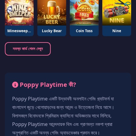
Minesweeper
Lucky Bear
Coin Toss
Nine
সমস্ত কার্ড গেমস দেখুন
Poppy Playtime কী?
Poppy Playtime একটি উদ্ভাবনী অনলাইন গেমিং প্ল্যাটফর্ম যা
বাংলাদেশ জুড়ে খেলোয়াড়দের জন্য আনন্দ ও উত্তেজনা নিয়ে আসে।
বিলাসবহুল বিনোদনকে প্রিমিয়াম ক্যাসিনো অভিজ্ঞতার সাথে মিলিয়ে,
Poppy Playtime আনন্দদায়ক থিম এবং প্রাণবন্ত নকশা দ্বারা
অনুপ্রাণিত একটি অনন্য গেমিং অ্যাডভেঞ্চার প্রদান করে।