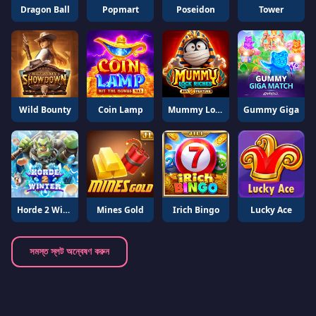
Dragon Ball
Popmart
Poseidon
Tower
Wild Bounty
Coin Lamp
Mummy Lock
Gummy Giga
Horde 2 Winter
Mines Gold
Irich Bingo
Lucky Ace
সমস্ত স্লট অন্বেষণ করুন